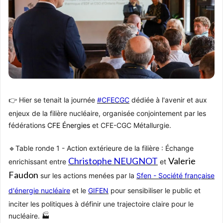
👉 Hier se tenait la journée
#
CFECGC
dédiée à l'avenir et aux
h
enjeux de la filière nucléaire, organisée conjointement par les
a
fédérations
CFE Énergies
et CFE-CGC Métallurgie.
s
h
🔹Table ronde 1 - Action extérieure de la filière : Échange
t
Christophe NEUGNOT
Valerie
enrichissant entre
et
a
Faudon
sur les actions menées par la
Sfen - Société française
g
d'énergie nucléaire
et le
GIFEN
pour sensibiliser le public et
inciter les politiques à définir une trajectoire claire pour le
nucléaire. 🏭