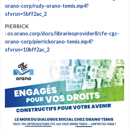
orano-corp/rudy-orano-temis.mp4?
sfvrsn=5bff2ac_2
PIERRICK
:
os.orano.corp/docs/librariesprovider8/cfe-cgc-
orano-corp/pierrickorano-temis.mp4?
sfvrsn=10bff2ac_2